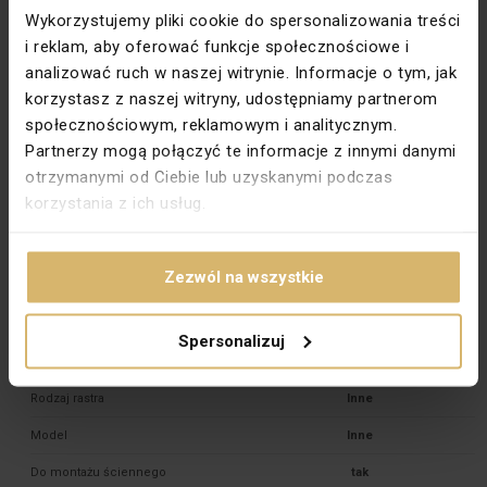
przeciwpożarowa „MM”
Wykorzystujemy pliki cookie do spersonalizowania treści
Instalacja w meblach, klasa
nie
i reklam, aby oferować funkcje społecznościowe i
przeciwpożarowa „M”
analizować ruch w naszej witrynie. Informacje o tym, jak
korzystasz z naszej witryny, udostępniamy partnerom
Szerokość
306 mm
społecznościowym, reklamowym i analitycznym.
Odbłyśnik perforowany
nie
Partnerzy mogą połączyć te informacje z innymi danymi
Klasa przeciwpożarowa „FF”
nie
otrzymanymi od Ciebie lub uzyskanymi podczas
korzystania z ich usług.
Moc źródła światła
70 W
Połączenie elektryczne z systemem
nie
złączy
Zezwól na wszystkie
Możliwość pokrycia oprawy
nie
materiałem termoizolacyjnym
Spersonalizuj
Liczba źródeł światła
1
Rodzaj rastra
Inne
Model
Inne
Do montażu ściennego
tak