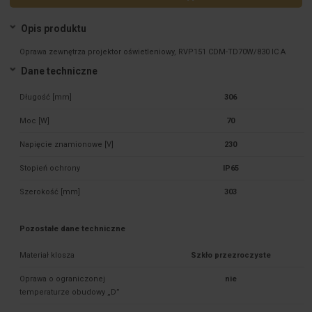
Opis produktu
Oprawa zewnętrza projektor oświetleniowy, RVP151 CDM-TD70W/830 IC A
Dane techniczne
Długość [mm]
306
Moc [W]
70
Napięcie znamionowe [V]
230
Stopień ochrony
IP65
Szerokość [mm]
303
Pozostałe dane techniczne
Materiał klosza
Szkło przezroczyste
Oprawa o ograniczonej
nie
temperaturze obudowy „D”