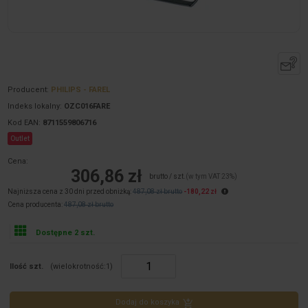
Producent:
PHILIPS - FAREL
Indeks lokalny:
OZC016FARE
Kod EAN:
8711559806716
Outlet
Cena:
306,86 zł
brutto / szt.
(w tym VAT 23%)
Najniższa cena z 30 dni przed obniżką:
487,08 zł brutto
-180,22 zł
Cena producenta:
487,08 zł brutto
Dostępne 2 szt.
Ilość szt.
(wielokrotność:
1
)
Dodaj do koszyka