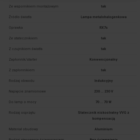
Ze wspornikiem montażowym
tak
Źródło światła
Lampa metalohalogenkowa
Oprawka
RX7s
Ze statecznikiem
tak
Z czujnikiem światła
tak
Zapłonnik/starter
Konwencjonalny
Z zapłonnikiem
tak
Rodzaj obwodu
Indukcyjny
Napięcie znamionowe
230 ... 230 V
Do lamp o mocy
70 ... 70 W
Rodzaj osprzętu
Statecznik niskostratny VVG z
kompensacją
Materiał obudowy
Aluminium
Rodzaj sterowania ściemnianiem
Bez ściemniania