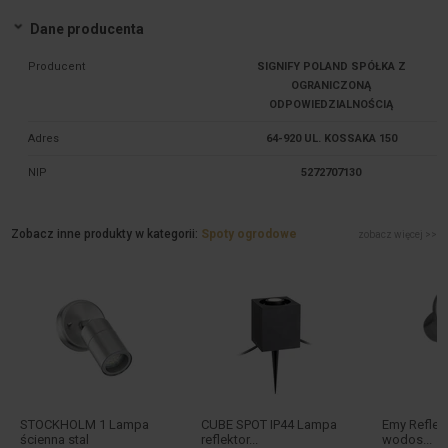
Dane producenta
Producent
SIGNIFY POLAND SPÓŁKA Z
OGRANICZONĄ
ODPOWIEDZIALNOŚCIĄ
Adres
64-920 UL. KOSSAKA 150
NIP
5272707130
Zobacz inne produkty w kategorii:
Spoty ogrodowe
zobacz więcej >>
STOCKHOLM 1 Lampa
CUBE SPOT IP44 Lampa
Emy Reflek
ścienna stal
reflektor...
wodos...