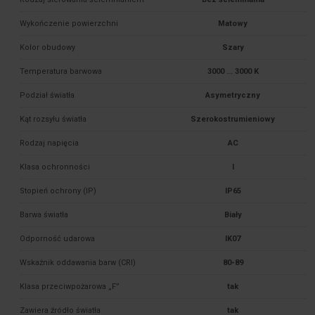
Wykończenie powierzchni
Matowy
Kolor obudowy
Szary
Temperatura barwowa
3000 ... 3000 K
Podział światła
Asymetryczny
Kąt rozsyłu światła
Szerokostrumieniowy
Rodzaj napięcia
AC
Klasa ochronności
I
Stopień ochrony (IP)
IP65
Barwa światła
Biały
Odporność udarowa
IK07
Wskaźnik oddawania barw (CRI)
80-89
Klasa przeciwpożarowa „F”
tak
Zawiera źródło światła
tak