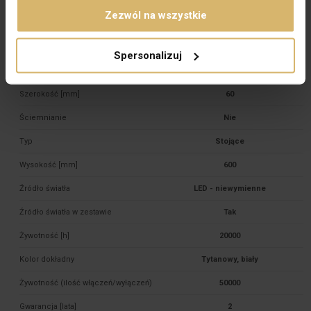
Zezwól na wszystkie
Rodzina
SUEZ
Stopień ochrony
IP54
Spersonalizuj
Strumień świetlny [lm]
1000
Szerokość [mm]
60
Ściemnianie
Nie
Typ
Stojące
Wysokość [mm]
600
Źródło światła
LED - niewymienne
Źródło światła w zestawie
Tak
Żywotność [h]
20000
Kolor dokładny
Tytanowy, biały
Żywotność (ilość włączeń/wyłączeń)
50000
Gwarancja [lata]
2