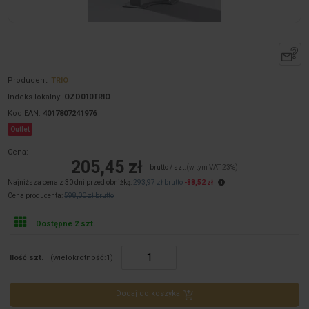
Producent:
TRIO
Indeks lokalny:
OZD010TRIO
Kod EAN:
4017807241976
Outlet
Cena:
205,45 zł
brutto / szt.
(w tym VAT 23%)
Najniższa cena z 30 dni przed obniżką:
293,97 zł brutto
-88,52 zł
Cena producenta:
598,00 zł brutto
Dostępne 2 szt.
Ilość szt.
(wielokrotność:
1
)
Dodaj do koszyka