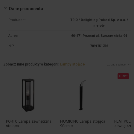
Dane producenta
Producent
TRIO / Delighting Poland Sp. z o.o. /
nieroty
Adres
60-471 Poznań ul. Szczawnicka 94
NIP
7891751756
Zobacz inne produkty w kategorii:
Lampy stojące
zobacz więcej >>
Outlet
PORTO Lampa zewnętrzna
FIUMICINO Lampa stojąca
FLAT POLE 
stojąca...
90cm c...
zewnętrzny.