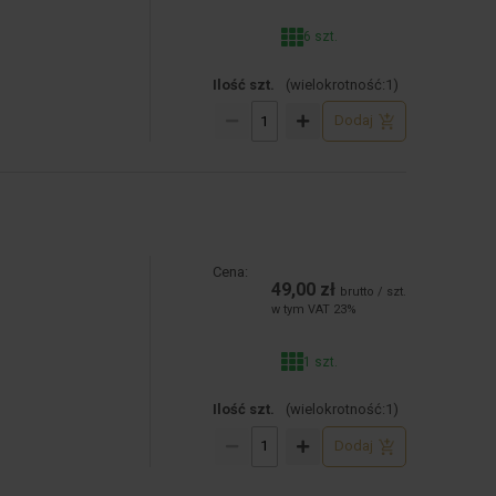
6 szt.
Ilość szt.
(wielokrotność:
1
)
Dodaj
Cena:
49,00 zł
brutto / szt.
w tym VAT 23%
1 szt.
Ilość szt.
(wielokrotność:
1
)
Dodaj