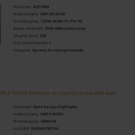
Producent:
AQFORM
Indeks lokalny:
OWP201AFOR
Nr katalogowy:
12536-M940-F1-PH-03
Barwa światła [K]:
3500-4800 (naturalna)
Długość [mm]:
238
Ilość źródeł światła:
1
Kategorie:
Oprawy do szynoprzewodu
ILE TRACK Reflektor do szyn GU10 max.60W biały
Producent:
Open Design Highlights
Indeks lokalny:
OWP018ORLI
Nr katalogowy:
OR83194
Kod EAN:
5903689783194