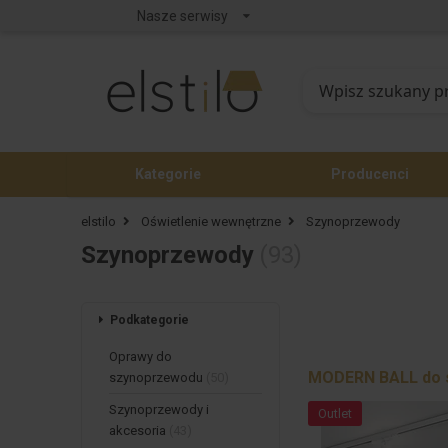
Nasze serwisy
Kategorie
Producenci
elstilo
Oświetlenie wewnętrzne
Szynoprzewody
(93)
Szynoprzewody
Podkategorie
Oprawy do
MODERN BALL do s
szynoprzewodu
(50)
Szynoprzewody i
Outlet
akcesoria
(43)