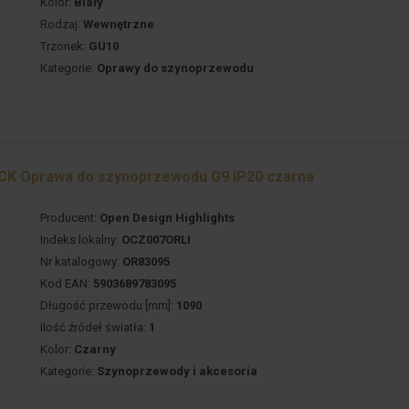
Kolor:
Biały
Rodzaj:
Wewnętrzne
Trzonek:
GU10
Kategorie:
Oprawy do szynoprzewodu
CK Oprawa do szynoprzewodu G9 IP20 czarna
Producent:
Open Design Highlights
Indeks lokalny:
OCZ007ORLI
Nr katalogowy:
OR83095
Kod EAN:
5903689783095
Długość przewodu [mm]:
1090
Ilość źródeł światła:
1
Kolor:
Czarny
Kategorie:
Szynoprzewody i akcesoria