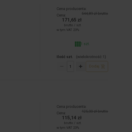
Cena producenta:
544,89 zł brutto
Cena:
171,65 zł
brutto / szt.
w tym VAT 23%
1 szt.
Ilość szt.
(wielokrotność:
1
)
Dodaj
Cena producenta:
125,00 zł brutto
Cena:
115,14 zł
brutto / szt.
w tym VAT 23%