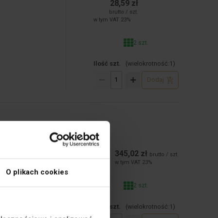
28,59 zł
brutto / szt.
w tym VAT 23%
2 szt.
Ilość szt.
(wielokrotność:
1
)
Dodaj
Cena:
345,02 zł
brutto / szt.
w tym VAT 23%
O plikach cookies
2 szt.
Ilość szt.
(wielokrotność:
1
)