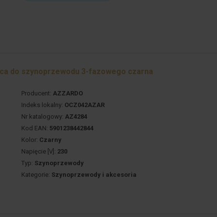
ąca do szynoprzewodu 3-fazowego czarna
Producent:
AZZARDO
Indeks lokalny:
OCZ042AZAR
Nr katalogowy:
AZ4284
Kod EAN:
5901238442844
Kolor:
Czarny
Napięcie [V]:
230
Typ:
Szynoprzewody
Kategorie:
Szynoprzewody i akcesoria