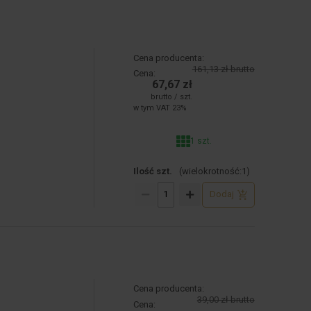
Cena producenta:
161,13 zł brutto
Cena:
67,67 zł
brutto / szt.
w tym VAT 23%
1 szt.
Ilość szt.
(wielokrotność:
1
)
Dodaj
Cena producenta:
39,00 zł brutto
Cena: