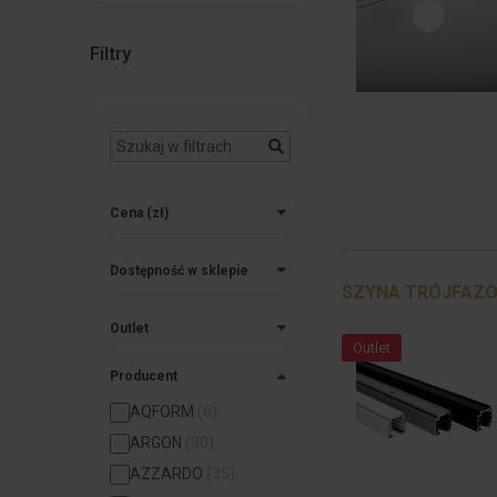
Filtry
Cena
(zł)
Dostępność w sklepie
SZYNA TRÓJFAZO
Outlet
Outlet
Producent
AQFORM
(6)
ARGON
(30)
AZZARDO
(35)