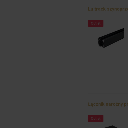
Lu track szynoprz
Outlet
Łącznik narożny p
Outlet