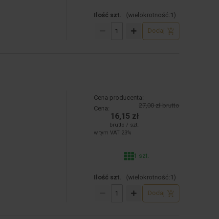
Ilość szt.
(wielokrotność:
1
)
Dodaj
Cena producenta:
27,00 zł brutto
Cena:
16,15 zł
brutto / szt.
w tym VAT 23%
1 szt.
Ilość szt.
(wielokrotność:
1
)
Dodaj