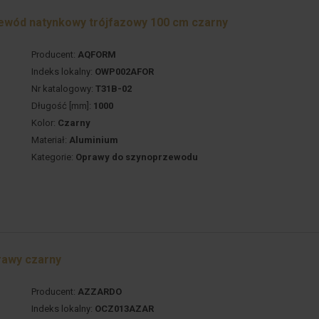
ewód natynkowy trójfazowy 100 cm czarny
Producent:
AQFORM
Indeks lokalny:
OWP002AFOR
Nr katalogowy:
T31B-02
Długość [mm]:
1000
Kolor:
Czarny
Materiał:
Aluminium
Kategorie:
Oprawy do szynoprzewodu
rawy czarny
Producent:
AZZARDO
Indeks lokalny:
OCZ013AZAR