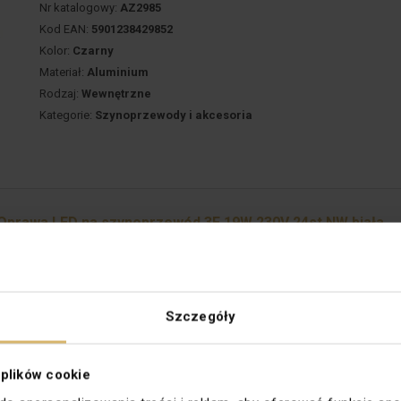
Nr katalogowy:
AZ2985
Kod EAN:
5901238429852
Kolor:
Czarny
Materiał:
Aluminium
Rodzaj:
Wewnętrzne
Kategorie:
Szynoprzewody i akcesoria
prawa LED na szynoprzewód 3F 19W 230V 24st NW biała
Producent:
WOJNAROWSCY
Indeks lokalny:
OWP008WOJN
Nr katalogowy:
WOJP00269
Szczegóły
Kod EAN:
5907418777379
Barwa światła [K]:
3500-4800 (naturalna)
Kąt świecenia [°]:
24
 plików cookie
Kolor:
Biały