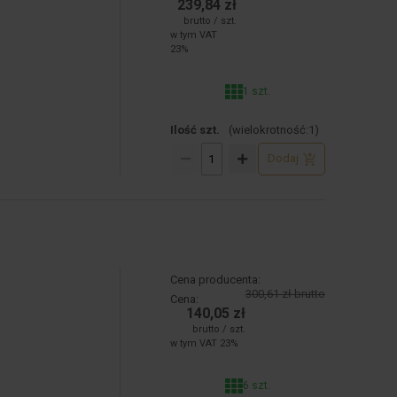
239,84 zł
brutto / szt.
w tym VAT
23%
1 szt.
Ilość szt.
(wielokrotność:
1
)
Dodaj
Cena producenta:
300,61 zł brutto
Cena:
140,05 zł
brutto / szt.
w tym VAT 23%
6 szt.