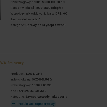
Nr katalogowy:
16386-M930-D0-00-13
Barwa światła [K]:
2000-3500 (ciepła)
Współczynnik oddawania barw [CRI]:
>90
Ilość źródeł światła:
1
Kategorie:
Oprawy do szynoprzewodu
WA 2m szary
Producent:
LUG LIGHT
Indeks lokalny:
OCZ002LUGQ
Nr katalogowy:
150092.00090
Kod EAN:
5900530347512
Kategorie:
Szynoprzewody i akcesoria
Produkt wielkogabarytowy