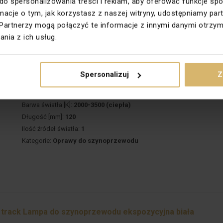
 do spersonalizowania treści i reklam, aby oferować funkcje sp
Kategorie:
Oprawy do szynoprzewodu
ormacje o tym, jak korzystasz z naszej witryny, udostępniamy 
Partnerzy mogą połączyć te informacje z innymi danymi otrzym
nia z ich usług.
ck Lampa do szynoprzewodu ekspozycyjna złota
Producent:
AQFORM
Spersonalizuj
Z
Indeks lokalny:
OWP015AFOR
Nr katalogowy:
12540-M927-F1-PH-19
Barwa światła [K]:
2000-3500 (ciepła)
Długość [mm]:
120
Ilość źródeł światła:
1
Kategorie:
Oprawy do szynoprzewodu
track Lampa do szynoprzewodu ekspozycyjna biała