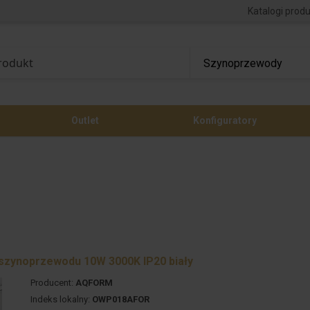
Katalogi prod
Outlet
Konfiguratory
zynoprzewodu 10W 3000K IP20 biały
Producent:
AQFORM
Indeks lokalny:
OWP018AFOR