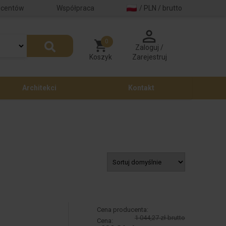
ucentów
Współpraca
/ PLN / brutto
0
Zaloguj /
Koszyk
Zarejestruj
Architekci
Kontakt
Cena producenta:
1 044,27 zł brutto
Cena: