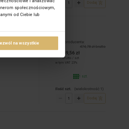
ołecznościowe i analizować
Dodaj
partnerom społecznościowym,
anymi od Ciebie lub
Cena producenta:
ezwól na wszystkie
474,78 zł brutto
Cena:
149,56 zł
brutto / szt.
w tym VAT 23%
1 szt.
Ilość szt.
(wielokrotność:
1
)
Dodaj