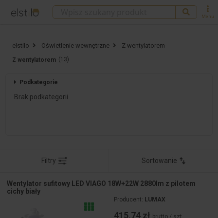
Menu
elstilo
Oświetlenie wewnętrzne
Z wentylatorem
(13)
Z wentylatorem
Podkategorie
Brak podkategorii
Filtry
Sortowanie
Wentylator sufitowy LED VIAGO 18W+22W 2880lm z pilotem
cichy biały
Producent:
LUMAX
415,74 zł
brutto / szt.