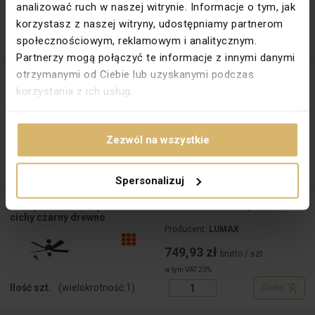
brutto / szt.
analizować ruch w naszej witrynie. Informacje o tym, jak
w tym VAT 23%
korzystasz z naszej witryny, udostępniamy partnerom
Ilość szt.
(wielokrotność:
1
)
Dodaj
społecznościowym, reklamowym i analitycznym.
Partnerzy mogą połączyć te informacje z innymi danymi
otrzymanymi od Ciebie lub uzyskanymi podczas
Wentylator sufitowy LED VIAGO 18W+35W 1350lm z pilotem
korzystania z ich usług.
cichy czarny drewno
Producent:
LUMAX
574,36 zł
brutto / szt.
Zezwól na wszystkie
w tym VAT 23%
Ilość szt.
(wielokrotność:
1
)
Dodaj
Spersonalizuj
Wentylator sufitowy LED VIAGO 18W+35W 1980lm z pilotem
cichy czarny drewno
Producent:
LUMAX
749,93 zł
brutto / szt.
w tym VAT 23%
Ilość szt.
(wielokrotność:
1
)
Dodaj