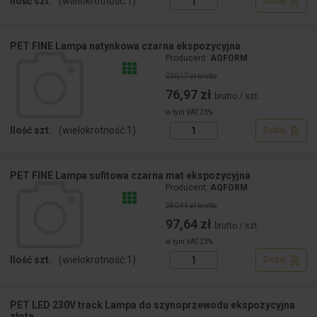
Ilość szt.
(wielokrotność:
1
)
Dodaj
PET FINE Lampa natynkowa czarna ekspozycyjna
Producent:
AQFORM
220,17 zł brutto
76,97 zł
brutto / szt.
w tym VAT 23%
Ilość szt.
(wielokrotność:
1
)
Dodaj
PET FINE Lampa sufitowa czarna mat ekspozycyjna
Producent:
AQFORM
280,44 zł brutto
97,64 zł
brutto / szt.
w tym VAT 23%
Ilość szt.
(wielokrotność:
1
)
Dodaj
PET LED 230V track Lampa do szynoprzewodu ekspozycyjna
złota