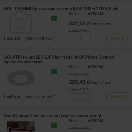
HOLLOW MINI Oprawa wpuszczana 8,5W 750lm 2700K biała
Producent:
AQFORM
382,53 zł
brutto / szt.
w tym VAT 23%
Ilość szt.
(wielokrotność:
1
)
Dodaj
AQUATIC round LED 230V hermetic M930 Phase-Control
wpuszczany czarny
Producent:
AQFORM
519,06 zł brutto
283,40 zł
brutto / szt.
w tym VAT 23%
Ilość szt.
(wielokrotność:
1
)
Dodaj
Baset Lampa ścienna ekspozycyjna czerwony mat
Producent:
AQFORM
594,09 zł brutto