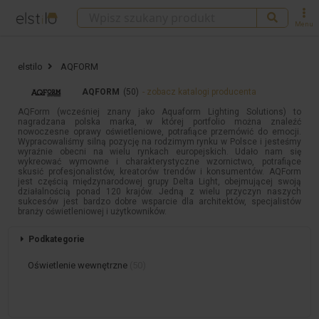
Menu
elstilo
AQFORM
(50)
- zobacz katalogi producenta
AQFORM
AQForm (wcześniej znany jako Aquaform Lighting Solutions) to
nagradzana polska marka, w której portfolio można znaleźć
nowoczesne oprawy oświetleniowe, potrafiące przemówić do emocji.
Wypracowaliśmy silną pozycję na rodzimym rynku w Polsce i jesteśmy
wyraźnie obecni na wielu rynkach europejskich. Udało nam się
wykreować wymowne i charakterystyczne wzornictwo, potrafiące
skusić profesjonalistów, kreatorów trendów i konsumentów. AQForm
jest częścią międzynarodowej grupy Delta Light, obejmującej swoją
działalnością ponad 120 krajów. Jedną z wielu przyczyn naszych
sukcesów jest bardzo dobre wsparcie dla architektów, specjalistów
branży oświetleniowej i użytkowników.
Podkategorie
Oświetlenie wewnętrzne
(50)