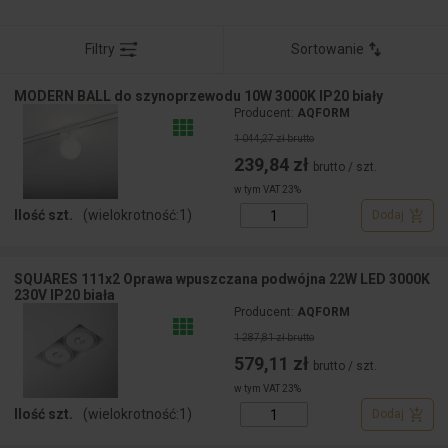
Filtry
Sortowanie
MODERN BALL do szynoprzewodu 10W 3000K IP20 biały
Producent:
AQFORM
1 044,27 zł brutto
239,84 zł
brutto / szt.
w tym VAT 23%
Ilość szt.
(wielokrotność:
1
)
Dodaj
SQUARES 111x2 Oprawa wpuszczana podwójna 22W LED 3000K
230V IP20 biała
Producent:
AQFORM
1 287,81 zł brutto
579,11 zł
brutto / szt.
w tym VAT 23%
Ilość szt.
(wielokrotność:
1
)
Dodaj