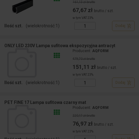
161,13 zł brutto
67,67 zł
brutto / szt.
w tym VAT 23%
Ilość szt.
(wielokrotność:
1
)
Dodaj
ONLY LED 230V Lampa sufitowa ekspozycyjna antracyt
Producent:
AQFORM
479,70 zł brutto
151,11 zł
brutto / szt.
w tym VAT 23%
Ilość szt.
(wielokrotność:
1
)
Dodaj
PET FINE 17 Lampa sufitowa czarny mat
Producent:
AQFORM
220,17 zł brutto
76,97 zł
brutto / szt.
w tym VAT 23%