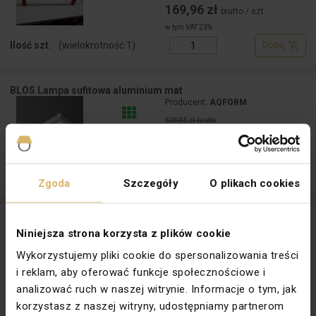
169,96 zł
brutto / szt.
w tym VAT 23%
Ilość szt.
(wielokrotność:
1
)
Dodaj
BLOS Lampa sufitowa aluminium mat
Producent:
AQFORM
608,85 zł brutto
149,30 zł
brutto / szt.
w tym VAT 23%
Ilość szt.
(wielokrotność:
1
)
Dodaj
Zgoda
Szczegóły
O plikach cookies
CORNER Lampa ścienno - sufitowa ekspozycyjna
Niniejsza strona korzysta z plików cookie
Producent:
AQFORM
362,85 zł brutto
Wykorzystujemy pliki cookie do spersonalizowania treści
135,35 zł
brutto / szt.
i reklam, aby oferować funkcje społecznościowe i
w tym VAT 23%
analizować ruch w naszej witrynie. Informacje o tym, jak
Ilość szt.
(wielokrotność:
1
)
Dodaj
korzystasz z naszej witryny, udostępniamy partnerom