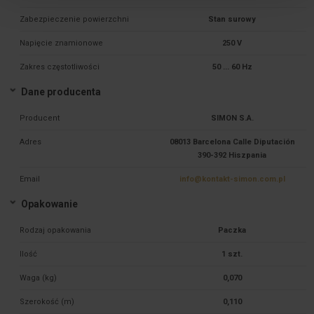
Zabezpieczenie powierzchni
Stan surowy
Napięcie znamionowe
250 V
Zakres częstotliwości
50 ... 60 Hz
Dane producenta
Producent
SIMON S.A.
Adres
08013 Barcelona Calle Diputación
390-392 Hiszpania
Email
info@kontakt-simon.com.pl
Opakowanie
Rodzaj opakowania
Paczka
Ilość
1 szt.
Waga (kg)
0,070
Szerokość (m)
0,110