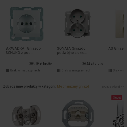
B.KWADRAT Gniazdo
SONATA Gniazdo
AS Gniazd
SCHUKO z pod...
podwójne z uzie...
384,19 zł
brutto
36,92 zł
brutto
Brak w magazynach
Brak w magazynach
Brak w m
Zobacz inne produkty w kategorii:
Mechanizmy gniazd
zobacz więcej >>
Outlet