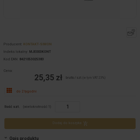
Producent:
KONTAKT-SIMON
Indeks lokalny:
MJE003KONT
Kod EAN:
8421053025383
Cena:
25,35 zł
brutto / szt.
(w tym VAT 23%)
do 2 tygodni
Ilość szt.
(wielokrotność:
1
)
Dodaj do koszyka
Opis produktu