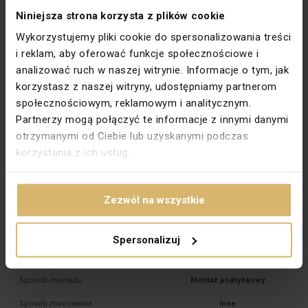
Niniejsza strona korzysta z plików cookie
Typ zacisków
Gwintowe
Wykorzystujemy pliki cookie do spersonalizowania treści
Standard
Europejski
i reklam, aby oferować funkcje społecznościowe i
Przesłony torów prądowych
Nie
analizować ruch w naszej witrynie. Informacje o tym, jak
korzystasz z naszej witryny, udostępniamy partnerom
Na klucz DATA
Nie
społecznościowym, reklamowym i analitycznym.
Do systemu ramkowego
Tak
Partnerzy mogą połączyć te informacje z innymi danymi
otrzymanymi od Ciebie lub uzyskanymi podczas
PKWIU
27.33.13.0
korzystania z ich usług.
Pozostałe dane techniczne
Liczba jednostek
1
Zezwól na wszystkie
Liczba modułów (dla systemów
1
modułowych)
Spersonalizuj
Typ połączenia
Zacisk śrubowy
Sposób montażu
Montaż podtynkowy
Sposób mocowania
Inne