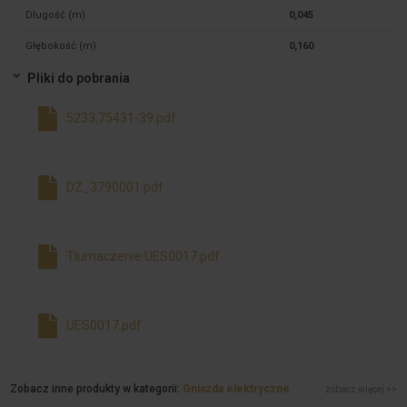
Długość (m)
0,045
Głębokość (m)
0,160
Pliki do pobrania
5233,75431-39.pdf
DZ_3790001.pdf
Tlumaczenie UES0017.pdf
UES0017.pdf
Zobacz inne produkty w kategorii:
Gniazda elektryczne
zobacz więcej >>