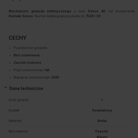
Mechanizm gniazda elektrycznego
z serii
Simon 82
, od producenta
Kontakt Simon
. Numer katalogowy produktu to
75431-39
.
CECHY
Pojedyncze gniazdo.
Bez uziemienia
.
Zaciski śrubowe
.
Prąd znamionowy
16A
.
Napięcie znamionowe
230V
.
Dane techniczne
Ilość gniazd
1
Kształt
Kwadratowy
Materiał
Metal
Mocowanie
Pazurki 
