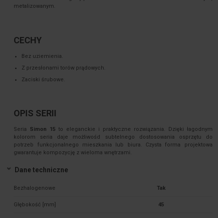
metalizowanym.
CECHY
Bez uziemienia.
Z przesłonami torów prądowych.
Zaciski śrubowe.
OPIS SERII
Seria
Simon 15
to eleganckie i praktyczne rozwiązania. Dzięki łagodnym
kolorom seria daje możliwośd subtelnego dostosowania osprzętu do
potrzeb funkcjonalnego mieszkania lub biura. Czysta forma projektowa
gwarantuje kompozycję z wieloma wnętrzami.
Dane techniczne
Bezhalogenowe
Tak
Głębokość [mm]
45