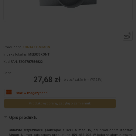
Producent:
KONTAKT-SIMON
Indeks lokalny:
MEE033KONT
Kod EAN:
5902787556822
Cena:
27,68 zł
brutto / szt.
(w tym VAT 23%)
Brak w magazynach
Produkt wycofany, zapytaj o zamiennik
Opis produktu
Gniazdo wtyczkowe podwójne
z serii
Simon 15
, od producenta
Kontakt
Simon
. Numer katalogowy produktu to
1591452-026
. W kolorze aluminiowym,