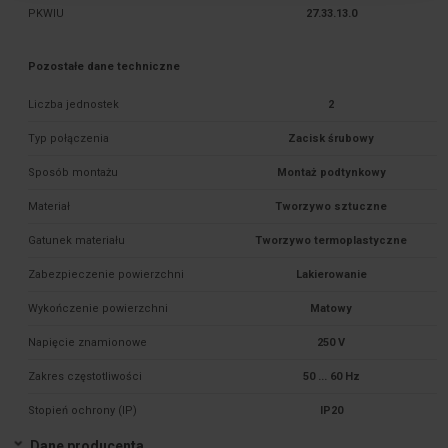
PKWIU
27.33.13.0
Pozostałe dane techniczne
Liczba jednostek
2
Typ połączenia
Zacisk śrubowy
Sposób montażu
Montaż podtynkowy
Materiał
Tworzywo sztuczne
Gatunek materiału
Tworzywo termoplastyczne
Zabezpieczenie powierzchni
Lakierowanie
Wykończenie powierzchni
Matowy
Napięcie znamionowe
250 V
Zakres częstotliwości
50 ... 60 Hz
Stopień ochrony (IP)
IP20
Dane producenta