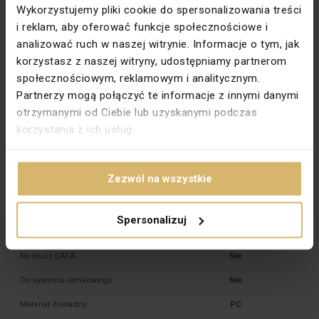
Wykorzystujemy pliki cookie do spersonalizowania treści
Uziemienie
Brak
i reklam, aby oferować funkcje społecznościowe i
Wysokość [mm]
80,5
analizować ruch w naszej witrynie. Informacje o tym, jak
korzystasz z naszej witryny, udostępniamy partnerom
Zabezpieczenie powierzchni
Lakierowanie
społecznościowym, reklamowym i analitycznym.
Wykończenie powierzchni
Matowe
Partnerzy mogą połączyć te informacje z innymi danymi
otrzymanymi od Ciebie lub uzyskanymi podczas
Kolor dokładny
Aluminiowy metalizowany
korzystania z ich usług.
Podświetlenie
Nie
Głębokość montażu [mm]
20
Zezwól na wszystkie
Typ zacisków
Gwintowe
Standard
Europejski
Spersonalizuj
Przesłony torów prądowych
Tak
Na klucz DATA
Nie
Do systemu ramkowego
Nie
Materiał dokładny
PC