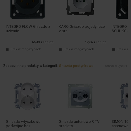
INTEGRO FLOW Gniazdo z
KARO Gniazdo pojedyncze,
INTEGRO F
uziemie...
z prz...
SCHUKO 45.
66,43 zł
brutto
17,66 zł
brutto
Brak w magazynach
Brak w magazynach
Brak w m
Zobacz inne produkty w kategorii:
Gniazda podtynkowe
zobacz więcej >>
Gniazdo wtyczkowe
Gniazdo antenowe R-TV
SIMON 10 
podwójne bez...
przeloto...
antenowe R-