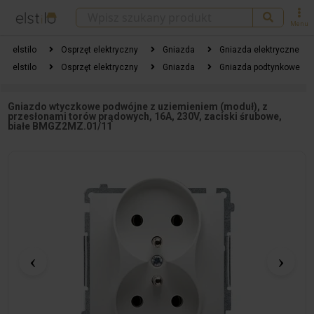
Menu
elstilo
Osprzęt elektryczny
Gniazda
Gniazda elektryczne
elstilo
Osprzęt elektryczny
Gniazda
Gniazda podtynkowe
Gniazdo wtyczkowe podwójne z uziemieniem (moduł), z
przesłonami torów prądowych, 16A, 230V, zaciski śrubowe,
białe BMGZ2MZ.01/11