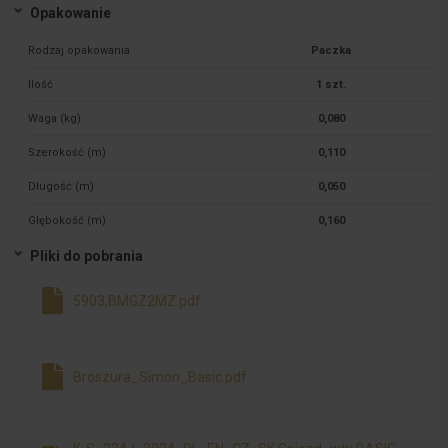
Opakowanie
Rodzaj opakowania
Paczka
Ilość
1 szt.
Waga (kg)
0,080
Szerokość (m)
0,110
Długość (m)
0,050
Głębokość (m)
0,160
Pliki do pobrania
5903,BMGZ2MZ.pdf
Broszura_Simon_Basic.pdf