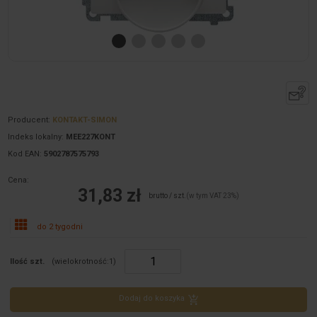
Producent:
KONTAKT-SIMON
Indeks lokalny:
MEE227KONT
Kod EAN:
5902787575793
Cena:
31,83 zł
brutto / szt.
(w tym VAT 23%)
do 2 tygodni
Ilość szt.
(wielokrotność:
1
)
Dodaj do koszyka