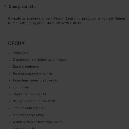
Opis produktu
Gniazdo wtyczkowe
z serii
Simon Basic
, od producenta
Kontakt Simon
.
Numer katalogowy produktu to
BMGZ2MZ.01/11
.
CECHY
Podwójne.
Z uziemieniem
; bolec uziemiający.
Zaciski śrubowe
.
Do wyposażenia w ramkę.
Przesłony torów prądowych.
Kolor
biały
.
Prąd znamionowy
16A
.
Napięcie znamionowe
230V
.
Stopień ochrony
IP20
.
Montaż
podtynkowy
.
Wymiary: 80 x 75 mm (wys x szer).
Wykonane z
PC
.