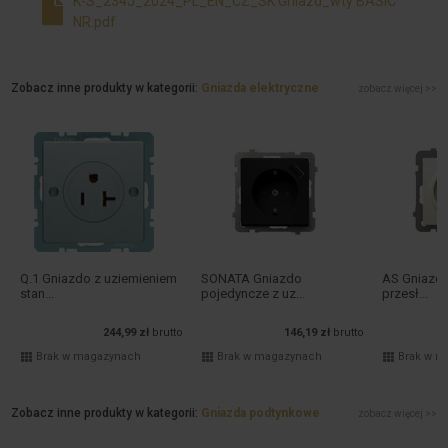
K-S_234J_2024_PL_EN_CZ_SK Gniazd_wty BASIC
NR.pdf
Zobacz inne produkty w kategorii:
Gniazda elektryczne
zobacz więcej >>
Q.1 Gniazdo z uziemieniem
SONATA Gniazdo
AS Gniazdo
stan...
pojedyncze z uz...
przesł...
244,99 zł
brutto
146,19 zł
brutto
Brak w magazynach
Brak w magazynach
Brak w m
Zobacz inne produkty w kategorii:
Gniazda podtynkowe
zobacz więcej >>