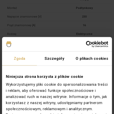
Montaż
Podtynkowy
Napięcie znamionowe [V]
230
Prąd znamionowy [A]
16
Rodzaj
Elektryczne
Rodzina
SIMON BASIC
Stopień ochrony
IP20
Zgoda
Szczegóły
O plikach cookies
Szerokość [mm]
75
Typ
Podtynkowy
Niniejsza strona korzysta z plików cookie
Uziemienie
Bolec
Wykorzystujemy pliki cookie do spersonalizowania treści
Wysokość [mm]
80
i reklam, aby oferować funkcje społecznościowe i
Zabezpieczenie powierzchni
Naturalne
analizować ruch w naszej witrynie. Informacje o tym, jak
korzystasz z naszej witryny, udostępniamy partnerom
Wykończenie powierzchni
Błyszczące
społecznościowym, reklamowym i analitycznym.
Podświetlenie
Nie