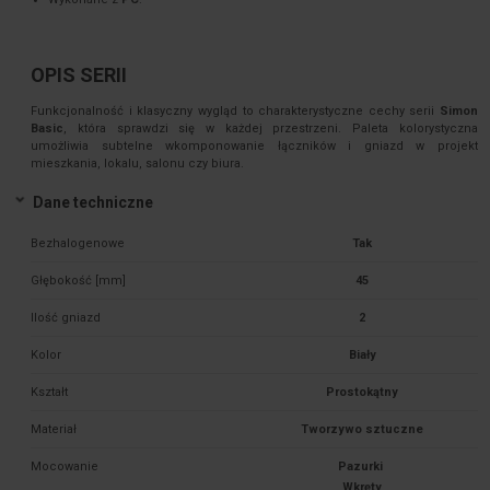
OPIS SERII
Funkcjonalność i klasyczny wygląd to charakterystyczne cechy serii
Simon
Basic
, która sprawdzi się w każdej przestrzeni. Paleta kolorystyczna
umożliwia subtelne wkomponowanie łączników i gniazd w projekt
mieszkania, lokalu, salonu czy biura.
Dane techniczne
Bezhalogenowe
Tak
Głębokość [mm]
45
Ilość gniazd
2
Kolor
Biały
Kształt
Prostokątny
Materiał
Tworzywo sztuczne
Mocowanie
Pazurki 
