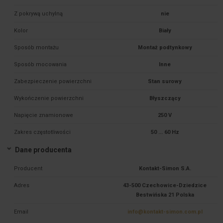
Z pokrywą uchylną
nie
Kolor
Biały
Sposób montażu
Montaż podtynkowy
Sposób mocowania
Inne
Zabezpieczenie powierzchni
Stan surowy
Wykończenie powierzchni
Błyszczący
Napięcie znamionowe
250 V
Zakres częstotliwości
50 ... 60 Hz
Dane producenta
Producent
Kontakt-Simon S.A.
Adres
43-500 Czechowice-Dziedzice
Bestwińska 21 Polska
Email
info@kontakt-simon.com.pl