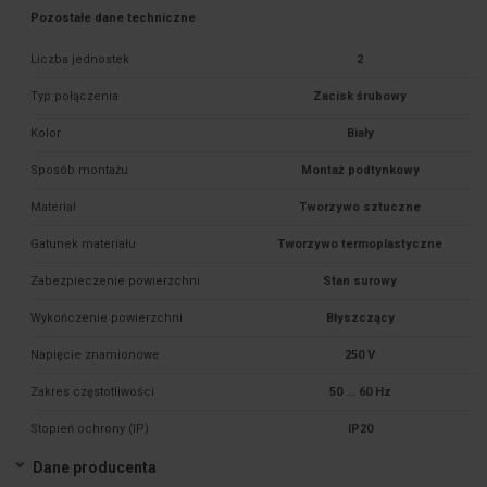
Pozostałe dane techniczne
Liczba jednostek
2
Typ połączenia
Zacisk śrubowy
Kolor
Biały
Sposób montażu
Montaż podtynkowy
Materiał
Tworzywo sztuczne
Gatunek materiału
Tworzywo termoplastyczne
Zabezpieczenie powierzchni
Stan surowy
Wykończenie powierzchni
Błyszczący
Napięcie znamionowe
250 V
Zakres częstotliwości
50 ... 60 Hz
Stopień ochrony (IP)
IP20
Dane producenta