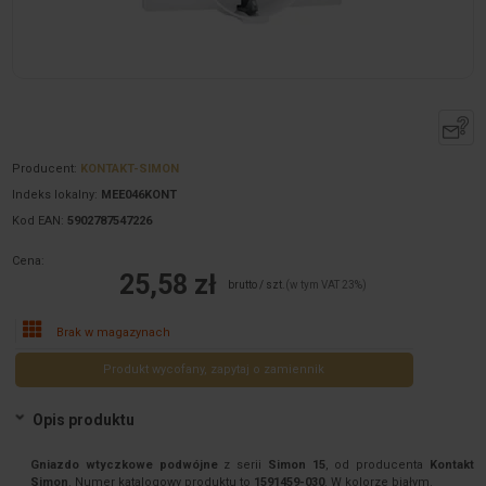
Producent:
KONTAKT-SIMON
Indeks lokalny:
MEE046KONT
Kod EAN:
5902787547226
Cena:
25,58 zł
brutto / szt.
(w tym VAT 23%)
Brak w magazynach
Produkt wycofany, zapytaj o zamiennik
Opis produktu
Gniazdo wtyczkowe podwójne
z serii
Simon 15
, od producenta
Kontakt
Simon
. Numer katalogowy produktu to
1591459-030
. W kolorze białym.