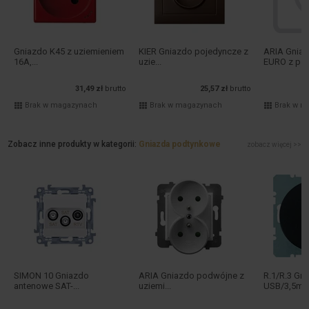
Gniazdo K45 z uziemieniem
KIER Gniazdo pojedyncze z
ARIA Gniaz
16A,...
uzie...
EURO z p...
31,49 zł
brutto
25,57 zł
brutto
Brak w magazynach
Brak w magazynach
Brak w m
Zobacz inne produkty w kategorii:
Gniazda podtynkowe
zobacz więcej >>
SIMON 10 Gniazdo
ARIA Gniazdo podwójne z
R.1/R.3 Gn
antenowe SAT-...
uziemi...
USB/3,5mm 