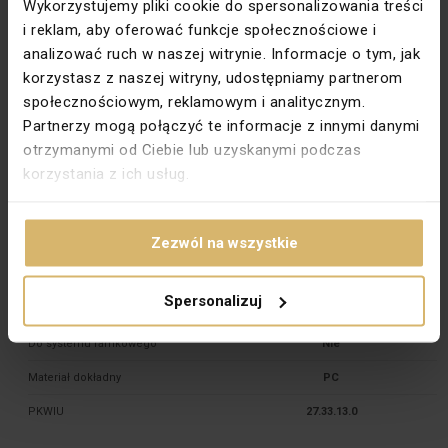
Wykorzystujemy pliki cookie do spersonalizowania treści
Uziemienie
Schuko
i reklam, aby oferować funkcje społecznościowe i
Wysokość [mm]
88,5
analizować ruch w naszej witrynie. Informacje o tym, jak
Zabezpieczenie powierzchni
Naturalne
korzystasz z naszej witryny, udostępniamy partnerom
społecznościowym, reklamowym i analitycznym.
Wykończenie powierzchni
Błyszczące
Partnerzy mogą połączyć te informacje z innymi danymi
Podświetlenie
Nie
otrzymanymi od Ciebie lub uzyskanymi podczas
korzystania z ich usług.
Głębokość montażu [mm]
19,5
Typ zacisków
Gwintowe
Zezwól na wszystkie
Standard
Europejski
Przesłony torów prądowych
Nie
Spersonalizuj
Na klucz DATA
Nie
Do systemu ramkowego
Nie
Materiał dokładny
PC
PKWIU
27.33.13.0