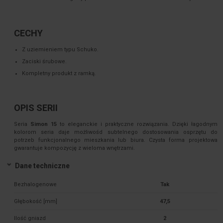
CECHY
Z uziemieniem typu Schuko.
Zaciski śrubowe.
Kompletny produkt z ramką.
OPIS SERII
Seria
Simon 15
to eleganckie i praktyczne rozwiązania. Dzięki łagodnym
kolorom seria daje możliwośd subtelnego dostosowania osprzętu do
potrzeb funkcjonalnego mieszkania lub biura. Czysta forma projektowa
gwarantuje kompozycję z wieloma wnętrzami.
Dane techniczne
Bezhalogenowe
Tak
Głębokość [mm]
47,5
Ilość gniazd
2