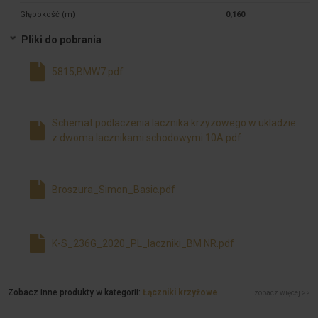
Głębokość (m)
0,160
Pliki do pobrania
5815,BMW7.pdf
Schemat podlaczenia lacznika krzyzowego w ukladzie
z dwoma lacznikami schodowymi 10A.pdf
Broszura_Simon_Basic.pdf
K-S_236G_2020_PL_laczniki_BM NR.pdf
Zobacz inne produkty w kategorii:
Łączniki krzyżowe
zobacz więcej >>