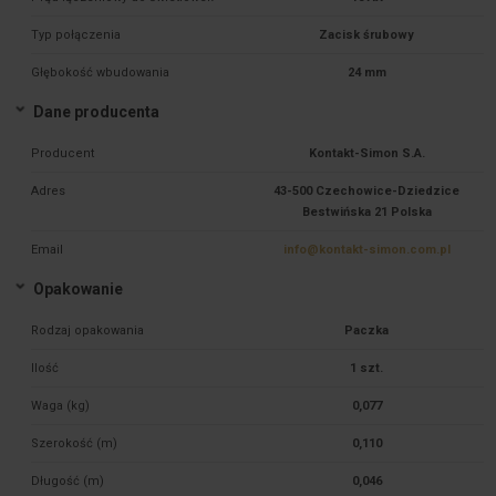
Typ połączenia
Zacisk śrubowy
Głębokość wbudowania
24 mm
Dane producenta
Producent
Kontakt-Simon S.A.
Adres
43-500 Czechowice-Dziedzice
Bestwińska 21 Polska
Email
info@kontakt-simon.com.pl
Opakowanie
Rodzaj opakowania
Paczka
Ilość
1 szt.
Waga (kg)
0,077
Szerokość (m)
0,110
Długość (m)
0,046