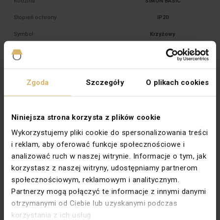
Rodzina
SIMON BASIC
Stopień ochrony
IP20
Symbol
Krzyżowy
Szerokość [mm]
75
Typ
Podtynkowy
Zgoda
Szczegóły
O plikach cookies
Wysokość [mm]
75
Zabezpieczenie powierzchni
Lakierowanie
Niniejsza strona korzysta z plików cookie
Wykończenie powierzchni
Matowe
Wykorzystujemy pliki cookie do spersonalizowania treści
Kolor dokładny
Inox metalizowany
i reklam, aby oferować funkcje społecznościowe i
Podświetlenie
Nie
analizować ruch w naszej witrynie. Informacje o tym, jak
korzystasz z naszej witryny, udostępniamy partnerom
Głębokość montażu [mm]
24
społecznościowym, reklamowym i analitycznym.
Typ zacisków
Gwintowe
Partnerzy mogą połączyć te informacje z innymi danymi
Do systemu ramkowego
Tak
otrzymanymi od Ciebie lub uzyskanymi podczas
korzystania z ich usług.
Materiał dokładny
PC