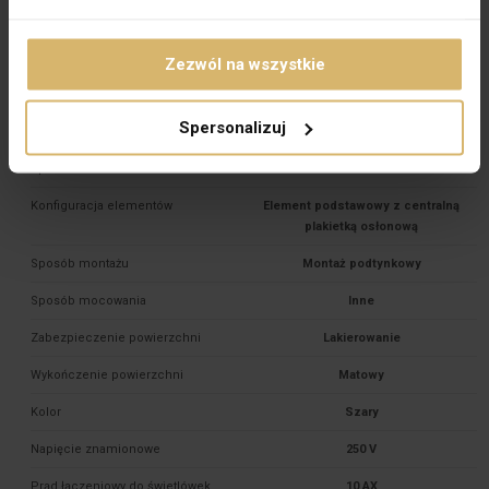
PKWIU
27.33.11.0
Zezwól na wszystkie
Pozostałe dane techniczne
Spersonalizuj
Układ połączeń
Łącznik krzyżowy
Sposób działania
Inne
Konfiguracja elementów
Element podstawowy z centralną
plakietką osłonową
Sposób montażu
Montaż podtynkowy
Sposób mocowania
Inne
Zabezpieczenie powierzchni
Lakierowanie
Wykończenie powierzchni
Matowy
Kolor
Szary
Napięcie znamionowe
250 V
Prąd łączeniowy do świetlówek
10 AX