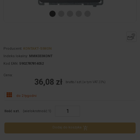
Producent:
KONTAKT-SIMON
Indeks lokalny:
MMK033KONT
Kod EAN:
5902787814052
Cena:
36,08 zł
brutto / szt.
(w tym VAT 23%)
do 2 tygodni
Ilość szt.
(wielokrotność:
1
)
Dodaj do koszyka