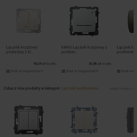
Łącznik krzyżowy
KARO Łącznik krzyżowy z
Łącznik kr
podwójny 2 kl...
podświ...
podświetlen
90,59 zł
brutto
35,85 zł
brutto
Brak w magazynach
Brak w magazynach
Brak w m
Zobacz inne produkty w kategorii:
Łączniki podtynkowe
zobacz więcej >>