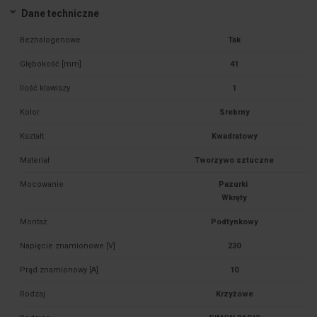
Dane techniczne
Bezhalogenowe
Tak
Głębokość [mm]
41
Ilość klawiszy
1
Kolor
Srebrny
Kształt
Kwadratowy
Materiał
Tworzywo sztuczne
Mocowanie
Pazurki 

Montaż
Podtynkowy
Napięcie znamionowe [V]
230
Prąd znamionowy [A]
10
Rodzaj
Krzyżowe