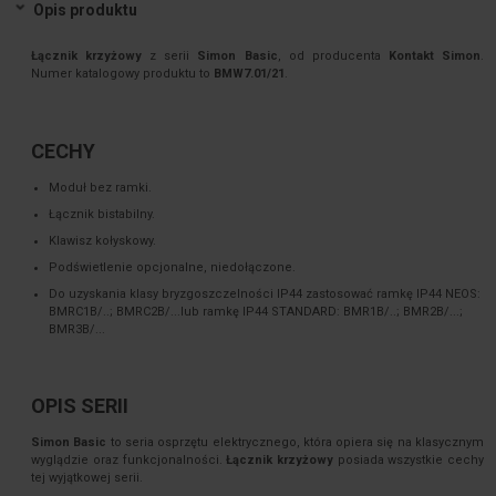
Opis produktu
Łącznik krzyżowy
z serii
Simon Basic
, od producenta
Kontakt Simon
.
Numer katalogowy produktu to
BMW7.01/21
.
CECHY
Moduł bez ramki.
Łącznik bistabilny.
Klawisz kołyskowy.
Podświetlenie opcjonalne, niedołączone.
Do uzyskania klasy bryzgoszczelności IP44 zastosować ramkę IP44 NEOS:
BMRC1B/..; BMRC2B/...lub ramkę IP44 STANDARD: BMR1B/..; BMR2B/...;
BMR3B/...
OPIS SERII
Simon Basic
to seria osprzętu elektrycznego, która opiera się na klasycznym
wyglądzie oraz funkcjonalności.
Łącznik krzyżowy
posiada wszystkie cechy
tej wyjątkowej serii.