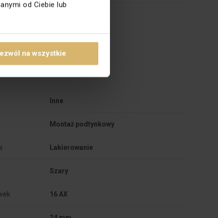
anymi od Ciebie lub
Tak
27.33.11.0
ezwól na wszystkie
Inne
Montaż podtynkowy
i
Lakierowanie
Szary
ówek
16 AX
24 mm