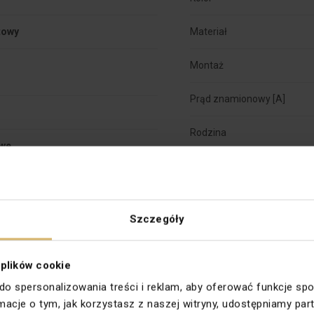
towy
Materiał


Montaż
Prąd znamionowy [A]
Rodzina
we
Symbol
Typ
Szczegóły
Zabezpieczenie powierzchn
 plików cookie
Kolor dokładny
 do spersonalizowania treści i reklam, aby oferować funkcje sp
Głębokość montażu [mm]
ormacje o tym, jak korzystasz z naszej witryny, udostępniamy 