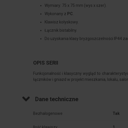
Wymiary: 75 x 75 mm (wys x szer).
Wykonany z
PC
.
Klawisz kołyskowy.
Łącznik bistabilny.
Do uzyskania klasy bryzgoszczelności IP44 z
OPIS SERII
Funkcjonalność i klasyczny wygląd to charakterysty
łączników i gniazd w projekt mieszkania, lokalu, salo
Dane techniczne
Bezhalogenowe
Tak
Ilość klawiszy
1