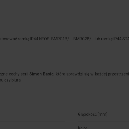
astosować ramkę IP44 NEOS: BMRC1B/...; BMRC2B/... lub ramkę IP44 ST
czne cechy serii
Simon Basic
, która sprawdzi się w każdej przestrze
nu czy biura.
Głębokość [mm]
Kolor