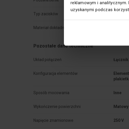
Podświetlenie
Nie
reklamowym i analitycznym. 
uzyskanymi podczas korzysta
Typ zacisków
Gwinto
Materiał dokładny
PC
Pozostałe dane techniczne
Układ połączeń
Łączni
Konfiguracja elementów
Element
plakiet
Sposób mocowania
Inne
Wykończenie powierzchni
Matowy
Napięcie znamionowe
250 V