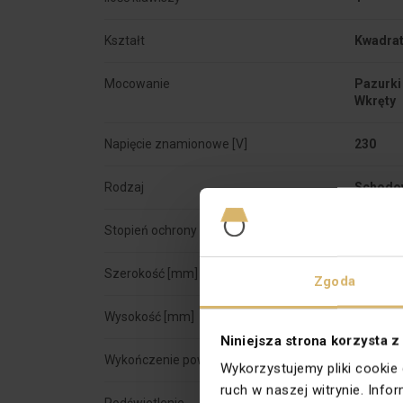
Kształt
Kwadra
Mocowanie
Pazurki 
Napięcie znamionowe [V]
230
Rodzaj
Schodo
Stopień ochrony
IP20
Szerokość [mm]
75
Zgoda
Wysokość [mm]
75
Niniejsza strona korzysta z
Wykończenie powierzchni
Matowe
Wykorzystujemy pliki cookie
ruch w naszej witrynie. Inf