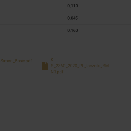
0,110
0,045
0,160
K-
_Simon_Basic.pdf
S_236G_2020_PL_laczniki_BM
NR.pdf