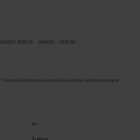
ANDARD: BMR1B/...; BMR2B/...; BMR3B/...
ni. Paleta kolorystyczna umożliwia subtelne wkomponowanie
41
Srebrny