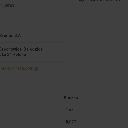
śrubowy
-Simon S.A.
Czechowice-Dziedzice
ska 21 Polska
ntakt-simon.com.pl
Paczka
1 szt.
0,077