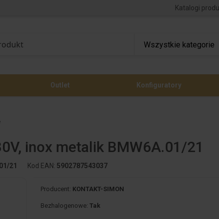
Katalogi prod
Outlet
Konfiguratory
e
30V, inox metalik BMW6A.01/21
01/21
Kod EAN:
5902787543037
Producent:
KONTAKT-SIMON
Bezhalogenowe:
Tak