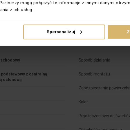
Partnerzy mogą połączyć te informacje z innymi danymi otrzym
Do systemu ramkowego
nia z ich usług.
we
PKWIU
Spersonalizuj
Z
k schodowy
Sposób działania
 podstawowy z centralną
Sposób montażu
ką osłonową
Zabezpieczenie powierzchn
Kolor
Prąd łączeniowy do świetl
Głębokość wbudowania