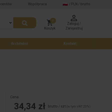
ucentów
Współpraca
/ PLN / brutto
0
Zaloguj /
Koszyk
Zarejestruj
Architekci
Kontakt
Cena:
34,34 zł
brutto / szt.
(w tym VAT 23%)