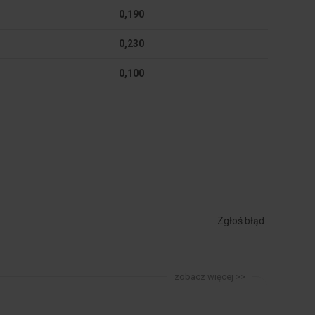
0,190
0,230
0,100
Zgłoś błąd
zobacz więcej >>